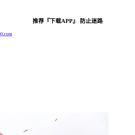
推荐『下载APP』 防止迷路
00.com