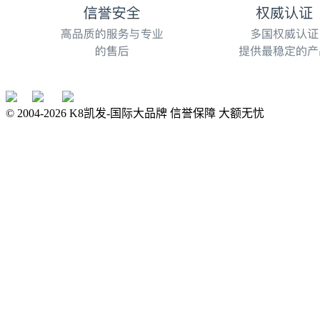
© 2004-
2026
K8凯发-国际大品牌 信誉保障 大额无忧