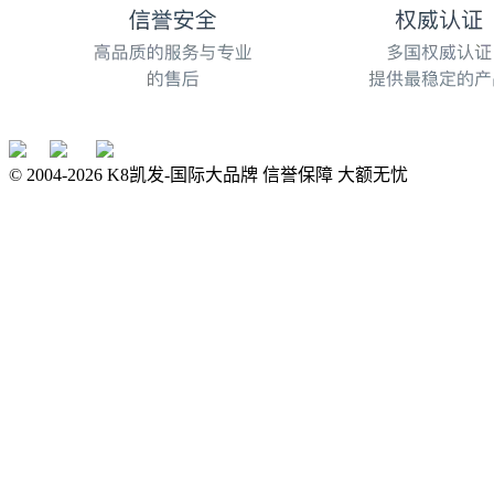
© 2004-
2026
K8凯发-国际大品牌 信誉保障 大额无忧