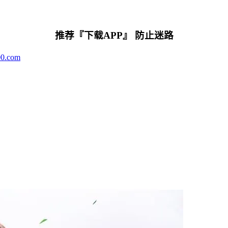
推荐『下载APP』 防止迷路
00.com