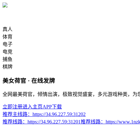
真人
体育
电子
电竞
捕鱼
棋牌
美女荷官 · 在线发牌
全网最美荷官，倾情出演，极致视觉盛宴，多元游戏种类，为
立即注册
进入主页
APP下载
推荐主线路：
https://34.96.227.59:31202
推荐线路：
https://34.96.227.59:31201
推荐线路：
https://www.1nz