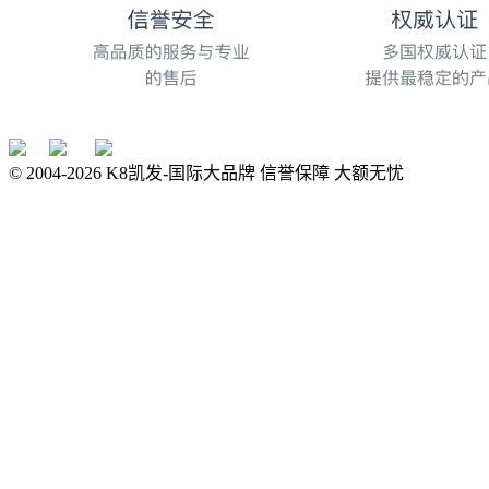
© 2004-
2026
K8凯发-国际大品牌 信誉保障 大额无忧