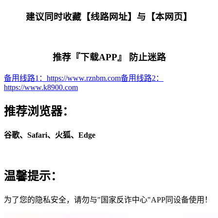
建议同时收藏【线路网址】与【本网页】
推荐『下载APP』 防止迷路
备用线路
1
：
https://www.rznbm.com
备用线路
2
：
https://www.k8900.com
推荐浏览器：
谷歌、Safari、火狐、Edge
温馨提示：
为了您的隐私安全，请勿与"国家反诈中心"APP同设备使用！