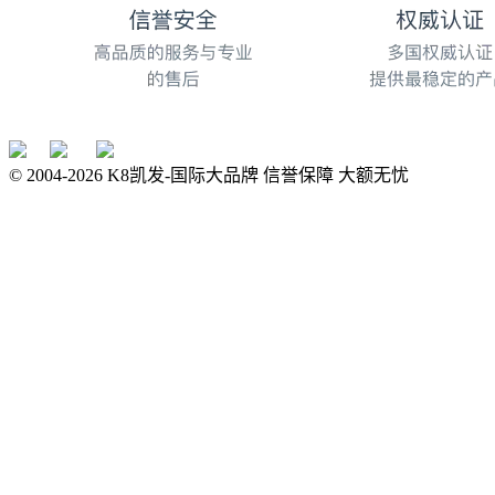
© 2004-
2026
K8凯发-国际大品牌 信誉保障 大额无忧