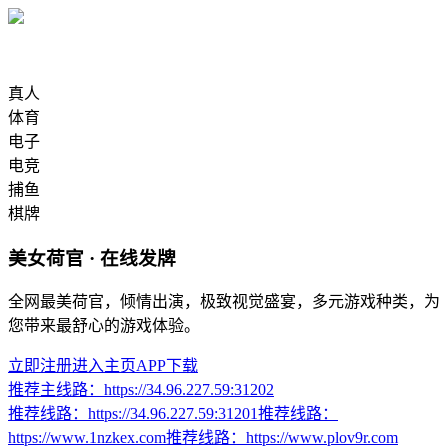
真人
体育
电子
电竞
捕鱼
棋牌
美女荷官 · 在线发牌
全网最美荷官，倾情出演，极致视觉盛宴，多元游戏种类，为
您带来最舒心的游戏体验。
立即注册
进入主页
APP下载
推荐主线路：
https://34.96.227.59:31202
推荐线路：
https://34.96.227.59:31201
推荐线路：
https://www.1nzkex.com
推荐线路：
https://www.plov9r.com