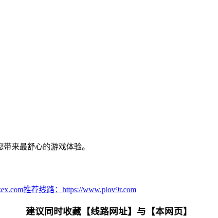
您带来最舒心的游戏体验。
kex.com
推荐线路：
https://www.plov9r.com
建议同时收藏【线路网址】与【本网页】