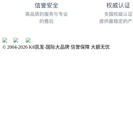
© 2004-
2026
K8凯发-国际大品牌 信誉保障 大额无忧