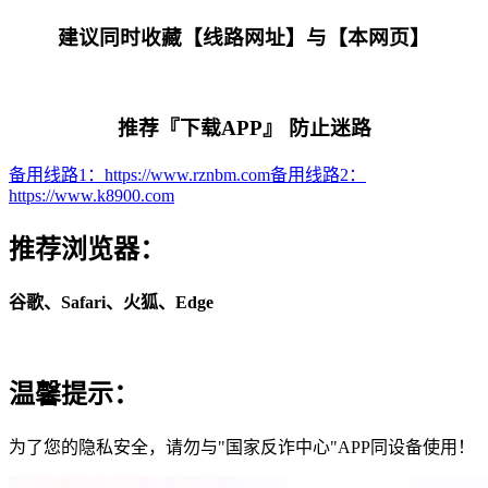
建议同时收藏【线路网址】与【本网页】
推荐『下载APP』 防止迷路
备用线路
1
：
https://www.rznbm.com
备用线路
2
：
https://www.k8900.com
推荐浏览器：
谷歌、Safari、火狐、Edge
温馨提示：
为了您的隐私安全，请勿与"国家反诈中心"APP同设备使用！