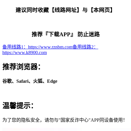
建议同时收藏【线路网址】与【本网页】
推荐『下载APP』 防止迷路
备用线路
1
：
https://www.rznbm.com
备用线路
2
：
https://www.k8900.com
推荐浏览器：
谷歌、Safari、火狐、Edge
温馨提示：
为了您的隐私安全，请勿与"国家反诈中心"APP同设备使用！