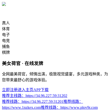
真人
体育
电子
电竞
捕鱼
棋牌
美女荷官 · 在线发牌
全网最美荷官，倾情出演，极致视觉盛宴，多元游戏种类，为
您带来最舒心的游戏体验。
立即注册
进入主页
APP下载
推荐主线路：
https://34.96.227.59:31202
推荐线路：
https://34.96.227.59:31201
推荐线路：
https://www.1nzkex.com
推荐线路：
https://www.plov9r.com