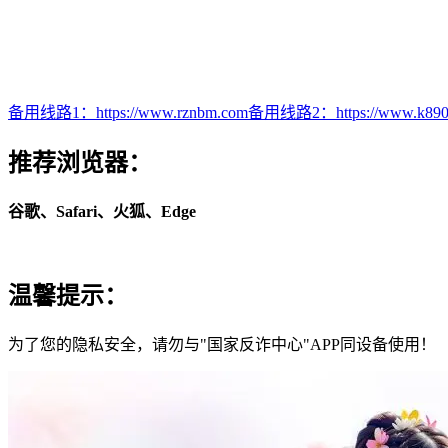
备用线路
1
：
https://www.rznbm.com
备用线路
2
：
https://www.k89
推荐浏览器：
谷歌、Safari、火狐、Edge
温馨提示：
为了您的隐私安全，请勿与"国家反诈中心"APP同设备使用！