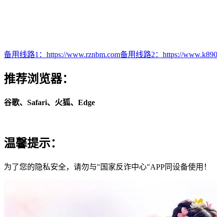
备用线路
1
：
https://www.rznbm.com
备用线路
2
：
https://www.k89
推荐浏览器：
谷歌、Safari、火狐、Edge
温馨提示：
为了您的隐私安全，请勿与"国家反诈中心"APP同设备使用！