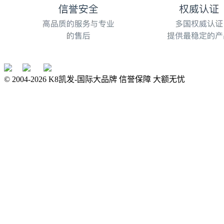
© 2004-
2026
K8凯发-国际大品牌 信誉保障 大额无忧