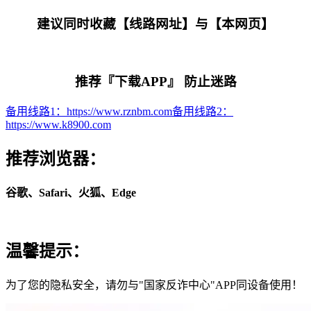
建议同时收藏【线路网址】与【本网页】
推荐『下载APP』 防止迷路
备用线路
1
：
https://www.rznbm.com
备用线路
2
：
https://www.k8900.com
推荐浏览器：
谷歌、Safari、火狐、Edge
温馨提示：
为了您的隐私安全，请勿与"国家反诈中心"APP同设备使用！