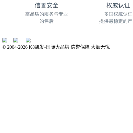
© 2004-
2026
K8凯发-国际大品牌 信誉保障 大额无忧