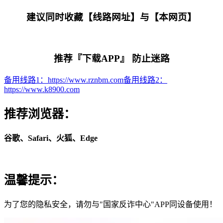
建议同时收藏【线路网址】与【本网页】
推荐『下载APP』 防止迷路
备用线路
1
：
https://www.rznbm.com
备用线路
2
：
https://www.k8900.com
推荐浏览器：
谷歌、Safari、火狐、Edge
温馨提示：
为了您的隐私安全，请勿与"国家反诈中心"APP同设备使用！