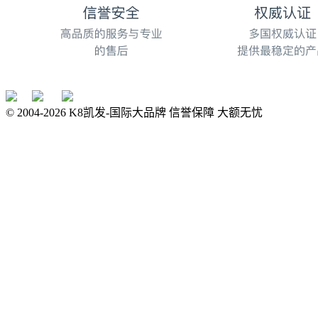
© 2004-
2026
K8凯发-国际大品牌 信誉保障 大额无忧