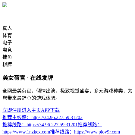
真人
体育
电子
电竞
捕鱼
棋牌
美女荷官 · 在线发牌
全网最美荷官，倾情出演，极致视觉盛宴，多元游戏种类，为
您带来最舒心的游戏体验。
立即注册
进入主页
APP下载
推荐主线路：
https://34.96.227.59:31202
推荐线路：
https://34.96.227.59:31201
推荐线路：
https://www.1nzkex.com
推荐线路：
https://www.plov9r.com