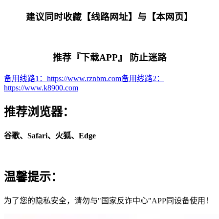
建议同时收藏【线路网址】与【本网页】
推荐『下载APP』 防止迷路
备用线路
1
：
https://www.rznbm.com
备用线路
2
：
https://www.k8900.com
推荐浏览器：
谷歌、Safari、火狐、Edge
温馨提示：
为了您的隐私安全，请勿与"国家反诈中心"APP同设备使用！